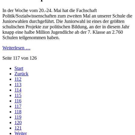
In der Woche vom 20.-24. Mai hat die Fachschaft
Politik/Sozialwissenschaften zum zweiten Mal an unserer Schule die
Juniorwahlen durchgeführt. Die Juniorwahl ist eines der größten
schulischen Projekte zur politischen Bildung, an der in diesem Jahr
knapp eine halbe Million Jugendliche ab der 7. Klasse an 2.760
Schulen teilgenommen haben.
Weiterlesen …
Seite 117 von 126
Start
Zurück
112
113
114
115
116
117
118
119
120
121
Weiter