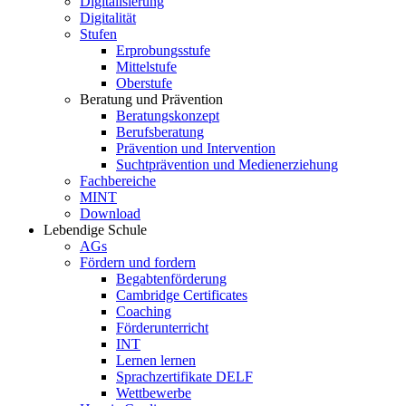
Digitalisierung
Digitalität
Stufen
Erprobungsstufe
Mittelstufe
Oberstufe
Beratung und Prävention
Beratungskonzept
Berufsberatung
Prävention und Intervention
Suchtprävention und Medienerziehung
Fachbereiche
MINT
Download
Lebendige Schule
AGs
Fördern und fordern
Begabtenförderung
Cambridge Certificates
Coaching
Förderunterricht
INT
Lernen lernen
Sprachzertifikate DELF
Wettbewerbe