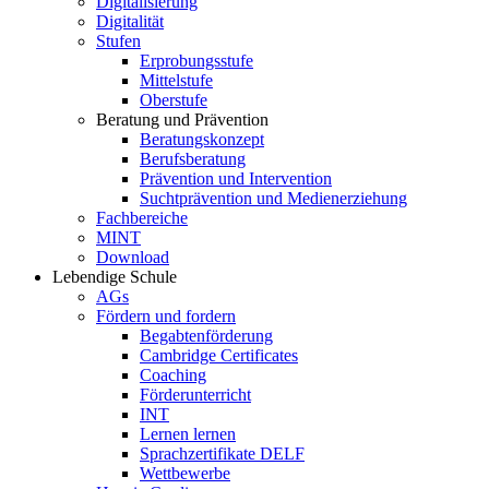
Digitalisierung
Digitalität
Stufen
Erprobungsstufe
Mittelstufe
Oberstufe
Beratung und Prävention
Beratungskonzept
Berufsberatung
Prävention und Intervention
Suchtprävention und Medienerziehung
Fachbereiche
MINT
Download
Lebendige Schule
AGs
Fördern und fordern
Begabtenförderung
Cambridge Certificates
Coaching
Förderunterricht
INT
Lernen lernen
Sprachzertifikate DELF
Wettbewerbe