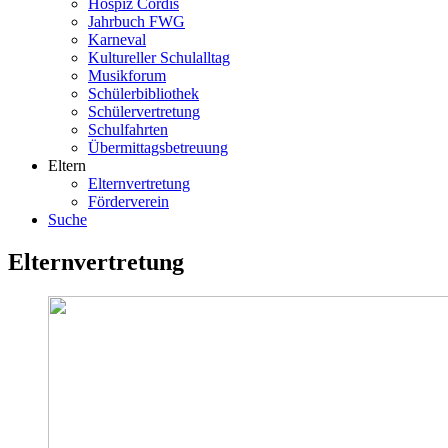
Hospiz Cordis
Jahrbuch FWG
Karneval
Kultureller Schulalltag
Musikforum
Schülerbibliothek
Schülervertretung
Schulfahrten
Übermittagsbetreuung
Eltern
Elternvertretung
Förderverein
Suche
Elternvertretung