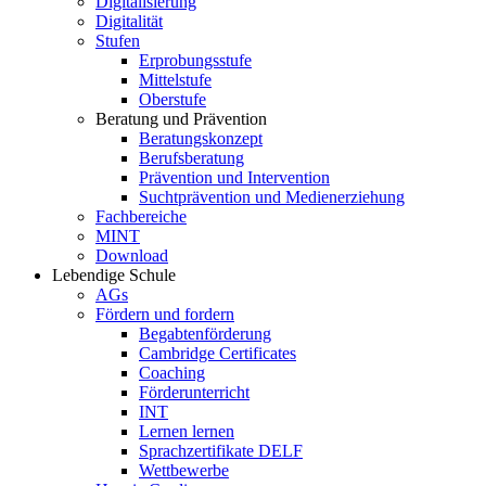
Digitalisierung
Digitalität
Stufen
Erprobungsstufe
Mittelstufe
Oberstufe
Beratung und Prävention
Beratungskonzept
Berufsberatung
Prävention und Intervention
Suchtprävention und Medienerziehung
Fachbereiche
MINT
Download
Lebendige Schule
AGs
Fördern und fordern
Begabtenförderung
Cambridge Certificates
Coaching
Förderunterricht
INT
Lernen lernen
Sprachzertifikate DELF
Wettbewerbe