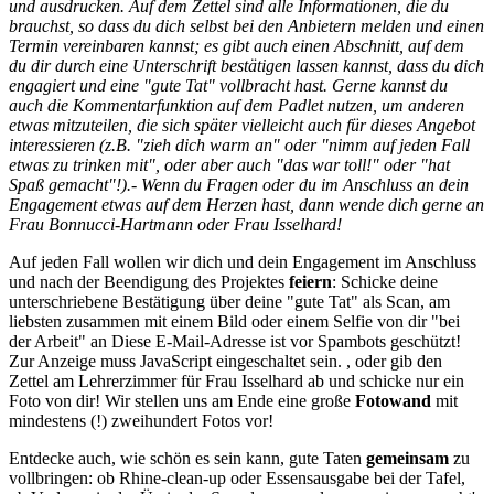
und ausdrucken. Auf dem Zettel sind alle Informationen, die du
brauchst, so dass du dich selbst bei den Anbietern melden und einen
Termin vereinbaren kannst; es gibt auch einen Abschnitt, auf dem
du dir durch eine Unterschrift bestätigen lassen kannst, dass du dich
engagiert und eine "gute Tat" vollbracht hast. Gerne kannst du
auch die Kommentarfunktion auf dem Padlet nutzen, um anderen
etwas mitzuteilen, die sich später vielleicht auch für dieses Angebot
interessieren (z.B. "zieh dich warm an" oder "nimm auf jeden Fall
etwas zu trinken mit", oder aber auch "das war toll!" oder "hat
Spaß gemacht"!).- Wenn du Fragen oder du im Anschluss an dein
Engagement etwas auf dem Herzen hast, dann wende dich gerne an
Frau Bonnucci-Hartmann oder Frau Isselhard!
Auf jeden Fall wollen wir dich und dein Engagement im Anschluss
und nach der Beendigung des Projektes
feiern
: Schicke deine
unterschriebene Bestätigung über deine "gute Tat" als Scan, am
liebsten zusammen mit einem Bild oder einem Selfie von dir "bei
der Arbeit" an
Diese E-Mail-Adresse ist vor Spambots geschützt!
Zur Anzeige muss JavaScript eingeschaltet sein.
, oder gib den
Zettel am Lehrerzimmer für Frau Isselhard ab und schicke nur ein
Foto von dir! Wir stellen uns am Ende eine große
Fotowand
mit
mindestens (!) zweihundert Fotos vor!
Entdecke auch, wie schön es sein kann, gute Taten
gemeinsam
zu
vollbringen: ob Rhine-clean-up oder Essensausgabe bei der Tafel,