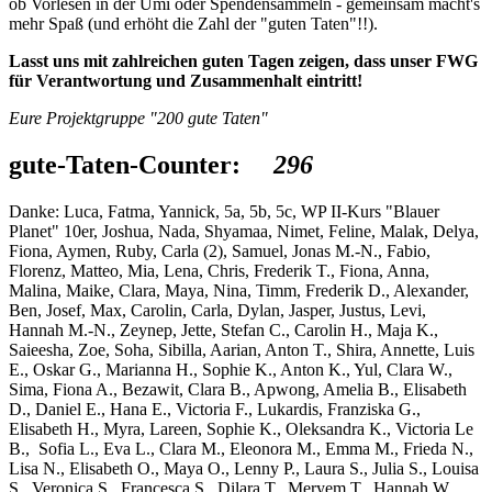
ob Vorlesen in der Ümi oder Spendensammeln - gemeinsam macht's
mehr Spaß (und erhöht die Zahl der "guten Taten"!!).
Lasst uns mit zahlreichen guten Tagen zeigen, dass unser FWG
für Verantwortung und Zusammenhalt eintritt!
Eure Projektgruppe "200 gute Taten"
gute-Taten-Counter:
296
Danke: Luca, Fatma, Yannick, 5a, 5b, 5c, WP II-Kurs "Blauer
Planet" 10er, Joshua, Nada, Shyamaa, Nimet, Feline, Malak, Delya,
Fiona, Aymen, Ruby, Carla (2), Samuel, Jonas M.-N., Fabio,
Florenz, Matteo, Mia, Lena, Chris, Frederik T., Fiona, Anna,
Malina, Maike, Clara, Maya, Nina, Timm, Frederik D., Alexander,
Ben, Josef, Max, Carolin, Carla, Dylan, Jasper, Justus, Levi,
Hannah M.-N., Zeynep, Jette, Stefan C., Carolin H., Maja K.,
Saieesha, Zoe, Soha, Sibilla, Aarian, Anton T., Shira, Annette, Luis
E., Oskar G., Marianna H., Sophie K., Anton K., Yul, Clara W.,
Sima, Fiona A., Bezawit, Clara B., Apwong, Amelia B., Elisabeth
D., Daniel E., Hana E., Victoria F., Lukardis, Franziska G.,
Elisabeth H., Myra, Lareen, Sophie K., Oleksandra K., Victoria Le
B., Sofia L., Eva L., Clara M., Eleonora M., Emma M., Frieda N.,
Lisa N., Elisabeth O., Maya O., Lenny P., Laura S., Julia S., Louisa
S., Veronica S., Francesca S., Dilara T., Meryem T., Hannah W.,