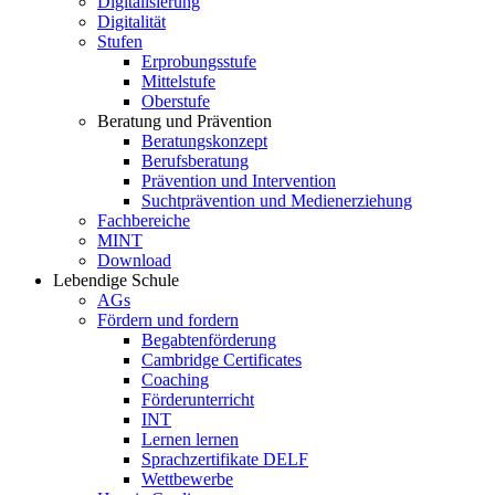
Digitalisierung
Digitalität
Stufen
Erprobungsstufe
Mittelstufe
Oberstufe
Beratung und Prävention
Beratungskonzept
Berufsberatung
Prävention und Intervention
Suchtprävention und Medienerziehung
Fachbereiche
MINT
Download
Lebendige Schule
AGs
Fördern und fordern
Begabtenförderung
Cambridge Certificates
Coaching
Förderunterricht
INT
Lernen lernen
Sprachzertifikate DELF
Wettbewerbe