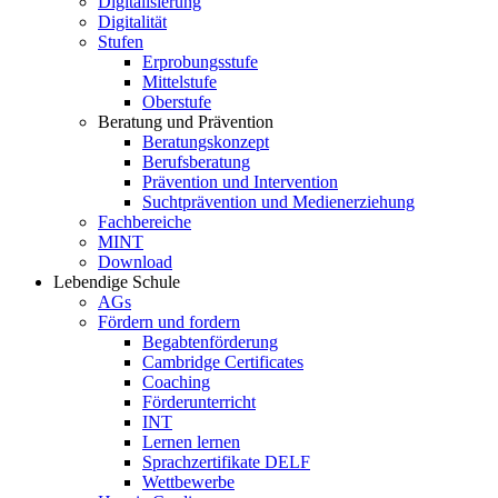
Digitalisierung
Digitalität
Stufen
Erprobungsstufe
Mittelstufe
Oberstufe
Beratung und Prävention
Beratungskonzept
Berufsberatung
Prävention und Intervention
Suchtprävention und Medienerziehung
Fachbereiche
MINT
Download
Lebendige Schule
AGs
Fördern und fordern
Begabtenförderung
Cambridge Certificates
Coaching
Förderunterricht
INT
Lernen lernen
Sprachzertifikate DELF
Wettbewerbe