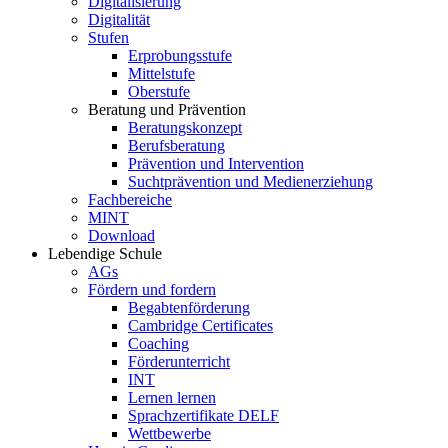
Digitalisierung
Digitalität
Stufen
Erprobungsstufe
Mittelstufe
Oberstufe
Beratung und Prävention
Beratungskonzept
Berufsberatung
Prävention und Intervention
Suchtprävention und Medienerziehung
Fachbereiche
MINT
Download
Lebendige Schule
AGs
Fördern und fordern
Begabtenförderung
Cambridge Certificates
Coaching
Förderunterricht
INT
Lernen lernen
Sprachzertifikate DELF
Wettbewerbe