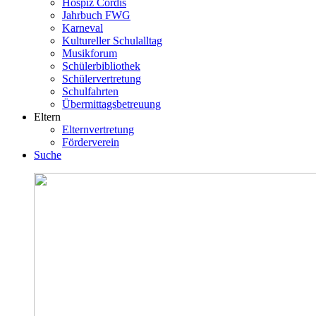
Hospiz Cordis
Jahrbuch FWG
Karneval
Kultureller Schulalltag
Musikforum
Schülerbibliothek
Schülervertretung
Schulfahrten
Übermittagsbetreuung
Eltern
Elternvertretung
Förderverein
Suche