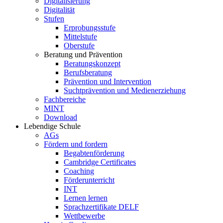
Digitalisierung
Digitalität
Stufen
Erprobungsstufe
Mittelstufe
Oberstufe
Beratung und Prävention
Beratungskonzept
Berufsberatung
Prävention und Intervention
Suchtprävention und Medienerziehung
Fachbereiche
MINT
Download
Lebendige Schule
AGs
Fördern und fordern
Begabtenförderung
Cambridge Certificates
Coaching
Förderunterricht
INT
Lernen lernen
Sprachzertifikate DELF
Wettbewerbe