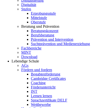
Digitalisierung
Digitalität
Stufen
Erprobungsstufe
Mittelstufe
Oberstufe
Beratung und Prävention
Beratungskonzept
Berufsberatung
Prävention und Intervention
Suchtprävention und Medienerziehung
Fachbereiche
MINT
Download
Lebendige Schule
AGs
Fördern und fordern
Begabtenförderung
Cambridge Certificates
Coaching
Förderunterricht
INT
Lernen lernen
Sprachzertifikate DELF
Wettbewerbe