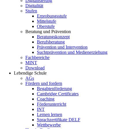
Digitalisierung
Digitalität
Stufen
Erprobungsstufe
Mittelstufe
Oberstufe
Beratung und Prävention
Beratungskonzept
Berufsberatung
Prävention und Intervention
Suchtprävention und Medienerziehung
Fachbereiche
MINT
Download
Lebendige Schule
AGs
Fördern und fordern
Begabtenförderung
Cambridge Certificates
Coaching
Förderunterricht
INT
Lernen lernen
Sprachzertifikate DELF
Wettbewerbe