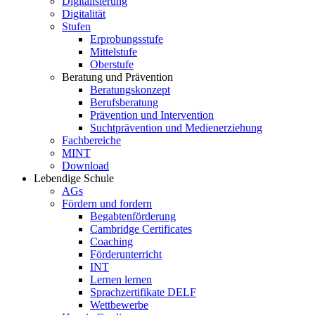
Digitalisierung
Digitalität
Stufen
Erprobungsstufe
Mittelstufe
Oberstufe
Beratung und Prävention
Beratungskonzept
Berufsberatung
Prävention und Intervention
Suchtprävention und Medienerziehung
Fachbereiche
MINT
Download
Lebendige Schule
AGs
Fördern und fordern
Begabtenförderung
Cambridge Certificates
Coaching
Förderunterricht
INT
Lernen lernen
Sprachzertifikate DELF
Wettbewerbe