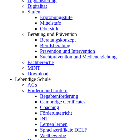
Digitalisierung
Digitalität
Stufen
Erprobungsstufe
Mittelstufe
Oberstufe
Beratung und Prävention
Beratungskonzept
Berufsberatung
Prävention und Intervention
Suchtprävention und Medienerziehung
Fachbereiche
MINT
Download
Lebendige Schule
AGs
Fördern und fordern
Begabtenförderung
Cambridge Certificates
Coaching
Förderunterricht
INT
Lernen lernen
Sprachzertifikate DELF
Wettbewerbe