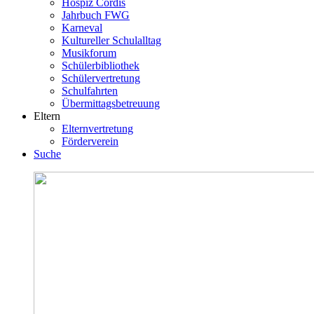
Hospiz Cordis
Jahrbuch FWG
Karneval
Kultureller Schulalltag
Musikforum
Schülerbibliothek
Schülervertretung
Schulfahrten
Übermittagsbetreuung
Eltern
Elternvertretung
Förderverein
Suche