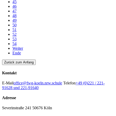
45
46
47
48
49
50
51
52
53
54
Weiter
Ende
Zurück zum Anfang
Kontakt
E-Mail
office@fwg-koeln.nrw.schule
Telefon
+49 (0)221 / 221-
91628 und 221-91640
Adresse
Severinstraße 241
50676 Köln