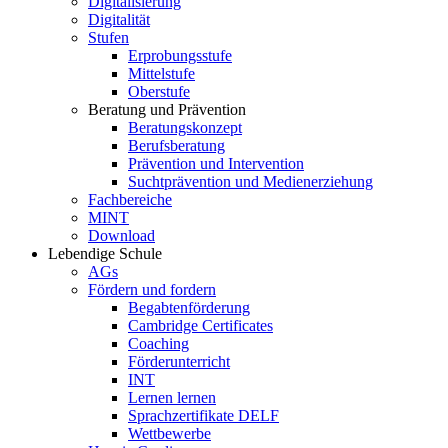
Digitalisierung
Digitalität
Stufen
Erprobungsstufe
Mittelstufe
Oberstufe
Beratung und Prävention
Beratungskonzept
Berufsberatung
Prävention und Intervention
Suchtprävention und Medienerziehung
Fachbereiche
MINT
Download
Lebendige Schule
AGs
Fördern und fordern
Begabtenförderung
Cambridge Certificates
Coaching
Förderunterricht
INT
Lernen lernen
Sprachzertifikate DELF
Wettbewerbe