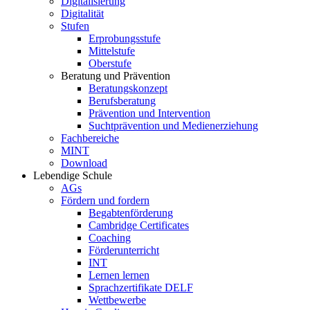
Digitalisierung
Digitalität
Stufen
Erprobungsstufe
Mittelstufe
Oberstufe
Beratung und Prävention
Beratungskonzept
Berufsberatung
Prävention und Intervention
Suchtprävention und Medienerziehung
Fachbereiche
MINT
Download
Lebendige Schule
AGs
Fördern und fordern
Begabtenförderung
Cambridge Certificates
Coaching
Förderunterricht
INT
Lernen lernen
Sprachzertifikate DELF
Wettbewerbe