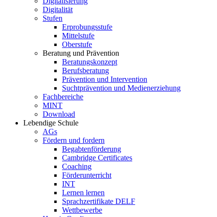
Digitalisierung
Digitalität
Stufen
Erprobungsstufe
Mittelstufe
Oberstufe
Beratung und Prävention
Beratungskonzept
Berufsberatung
Prävention und Intervention
Suchtprävention und Medienerziehung
Fachbereiche
MINT
Download
Lebendige Schule
AGs
Fördern und fordern
Begabtenförderung
Cambridge Certificates
Coaching
Förderunterricht
INT
Lernen lernen
Sprachzertifikate DELF
Wettbewerbe