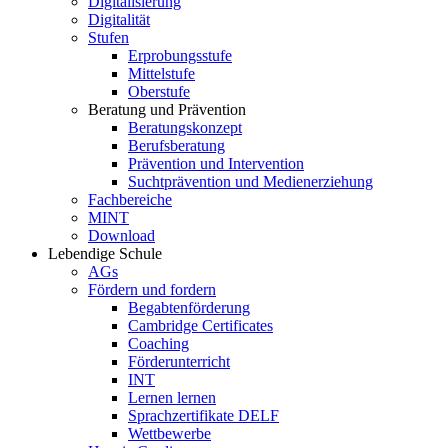
Digitalisierung
Digitalität
Stufen
Erprobungsstufe
Mittelstufe
Oberstufe
Beratung und Prävention
Beratungskonzept
Berufsberatung
Prävention und Intervention
Suchtprävention und Medienerziehung
Fachbereiche
MINT
Download
Lebendige Schule
AGs
Fördern und fordern
Begabtenförderung
Cambridge Certificates
Coaching
Förderunterricht
INT
Lernen lernen
Sprachzertifikate DELF
Wettbewerbe