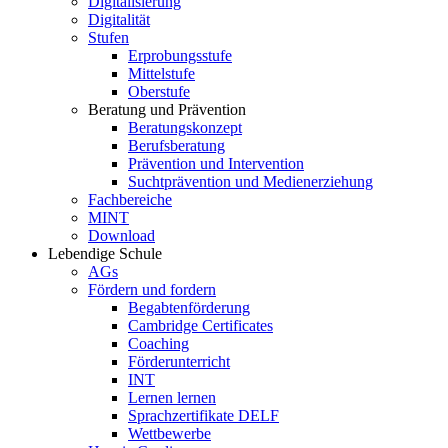
Digitalisierung
Digitalität
Stufen
Erprobungsstufe
Mittelstufe
Oberstufe
Beratung und Prävention
Beratungskonzept
Berufsberatung
Prävention und Intervention
Suchtprävention und Medienerziehung
Fachbereiche
MINT
Download
Lebendige Schule
AGs
Fördern und fordern
Begabtenförderung
Cambridge Certificates
Coaching
Förderunterricht
INT
Lernen lernen
Sprachzertifikate DELF
Wettbewerbe