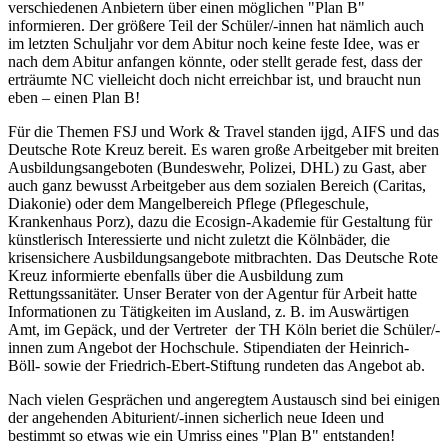
verschiedenen Anbietern über einen möglichen "Plan B"
informieren. Der größere Teil der Schüler/-innen hat nämlich auch
im letzten Schuljahr vor dem Abitur noch keine feste Idee, was er
nach dem Abitur anfangen könnte, oder stellt gerade fest, dass der
erträumte NC vielleicht doch nicht erreichbar ist, und braucht nun
eben – einen Plan B!
Für die Themen FSJ und Work & Travel standen ijgd, AIFS und das
Deutsche Rote Kreuz bereit. Es waren große Arbeitgeber mit breiten
Ausbildungsangeboten (Bundeswehr, Polizei, DHL) zu Gast, aber
auch ganz bewusst Arbeitgeber aus dem sozialen Bereich (Caritas,
Diakonie) oder dem Mangelbereich Pflege (Pflegeschule,
Krankenhaus Porz), dazu die Ecosign-Akademie für Gestaltung für
künstlerisch Interessierte und nicht zuletzt die Kölnbäder, die
krisensichere Ausbildungsangebote mitbrachten. Das Deutsche Rote
Kreuz informierte ebenfalls über die Ausbildung zum
Rettungssanitäter. Unser Berater von der Agentur für Arbeit hatte
Informationen zu Tätigkeiten im Ausland, z. B. im Auswärtigen
Amt, im Gepäck, und der Vertreter der TH Köln beriet die Schüler/-
innen zum Angebot der Hochschule. Stipendiaten der Heinrich-
Böll- sowie der Friedrich-Ebert-Stiftung rundeten das Angebot ab.
Nach vielen Gesprächen und angeregtem Austausch sind bei einigen
der angehenden Abiturient/-innen sicherlich neue Ideen und
bestimmt so etwas wie ein Umriss eines "Plan B" entstanden!