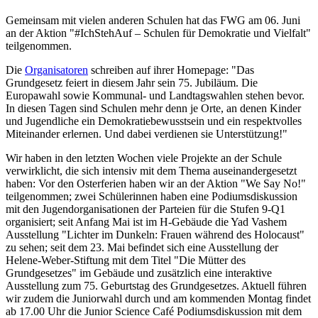
Gemeinsam mit vielen anderen Schulen hat das FWG am 06. Juni
an der Aktion "#IchStehAuf – Schulen für Demokratie und Vielfalt"
teilgenommen.
Die
Organisatoren
schreiben auf ihrer Homepage: "Das
Grundgesetz feiert in diesem Jahr sein 75. Jubiläum. Die
Europawahl sowie Kommunal- und Landtagswahlen stehen bevor.
In diesen Tagen sind Schulen mehr denn je Orte, an denen Kinder
und Jugendliche ein Demokratiebewusstsein und ein respektvolles
Miteinander erlernen. Und dabei verdienen sie Unterstützung!"
Wir haben in den letzten Wochen viele Projekte an der Schule
verwirklicht, die sich intensiv mit dem Thema auseinandergesetzt
haben: Vor den Osterferien haben wir an der Aktion "We Say No!"
teilgenommen; zwei Schülerinnen haben eine Podiumsdiskussion
mit den Jugendorganisationen der Parteien für die Stufen 9-Q1
organisiert; seit Anfang Mai ist im H-Gebäude die Yad Vashem
Ausstellung "Lichter im Dunkeln: Frauen während des Holocaust"
zu sehen; seit dem 23. Mai befindet sich eine Ausstellung der
Helene-Weber-Stiftung mit dem Titel "Die Mütter des
Grundgesetzes" im Gebäude und zusätzlich eine interaktive
Ausstellung zum 75. Geburtstag des Grundgesetzes. Aktuell führen
wir zudem die Juniorwahl durch und am kommenden Montag findet
ab 17.00 Uhr die Junior Science Café Podiumsdiskussion mit dem