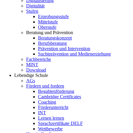
Digitalisierung
Digitalität
Stufen
Erprobungsstufe
Mittelstufe
Oberstufe
Beratung und Prävention
Beratungskonzept
Berufsberatung
Prävention und Intervention
Suchtprävention und Medienerziehung
Fachbereiche
MINT
Download
Lebendige Schule
AGs
Fördern und fordern
Begabtenförderung
Cambridge Certificates
Coaching
Förderunterricht
INT
Lernen lernen
Sprachzertifikate DELF
Wettbewerbe