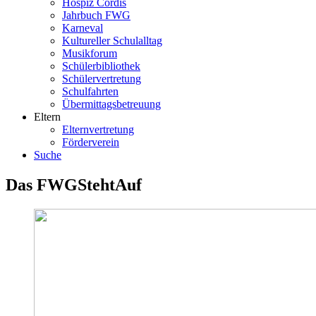
Hospiz Cordis
Jahrbuch FWG
Karneval
Kultureller Schulalltag
Musikforum
Schülerbibliothek
Schülervertretung
Schulfahrten
Übermittagsbetreuung
Eltern
Elternvertretung
Förderverein
Suche
Das FWGStehtAuf