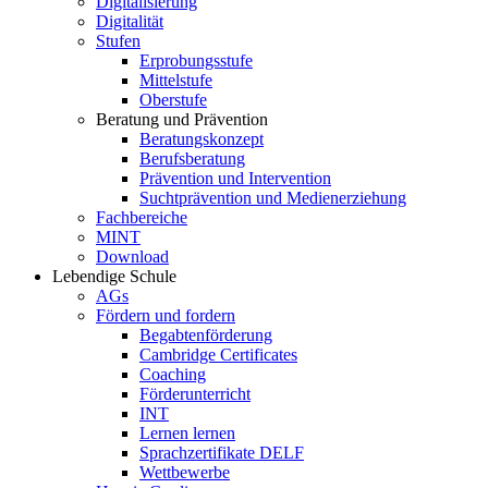
Digitalisierung
Digitalität
Stufen
Erprobungsstufe
Mittelstufe
Oberstufe
Beratung und Prävention
Beratungskonzept
Berufsberatung
Prävention und Intervention
Suchtprävention und Medienerziehung
Fachbereiche
MINT
Download
Lebendige Schule
AGs
Fördern und fordern
Begabtenförderung
Cambridge Certificates
Coaching
Förderunterricht
INT
Lernen lernen
Sprachzertifikate DELF
Wettbewerbe