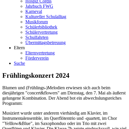
Hospiz Cordis
Jahrbuch FWG
Karneval
Kultureller Schulalltag
Musikforum
Schülerbibliothek
Schülervertretung
Schulfahrten
Übermittagsbetreuung
Eltern
Elternvertretung
Förderverein
Suche
Frühlingskonzert 2024
Blumen und (Frühlings-)Melodien erwiesen sich auch beim
diesjährigen "concert&flowers" am Dienstag, den 7. Mai als äußerst
gelungene Kombination. Der Abend bot ein abwechslungsreiches
Programm:
Musiziert wurde unter anderem vierhändig am Klavier, im
Instrumentalensemble, im Querflötentrio und -quartett, im Chor
"Yelllow&Blue", im Saxophonduo oder im Trio mit zwei
Querflöten und Klavier. Die Klasse 7b zeigte eindrucksvoll, wie viel