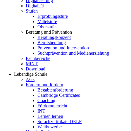
Digitalisierung
Digitalität
Stufen
Erprobungsstufe
Mittelstufe
Oberstufe
Beratung und Prävention
Beratungskonzept
Berufsberatung
Prävention und Intervention
Suchtprävention und Medienerziehung
Fachbereiche
MINT
Download
Lebendige Schule
AGs
Fördern und fordern
Begabtenförderung
Cambridge Certificates
Coaching
Förderunterricht
INT
Lernen lernen
Sprachzertifikate DELF
Wettbewerbe