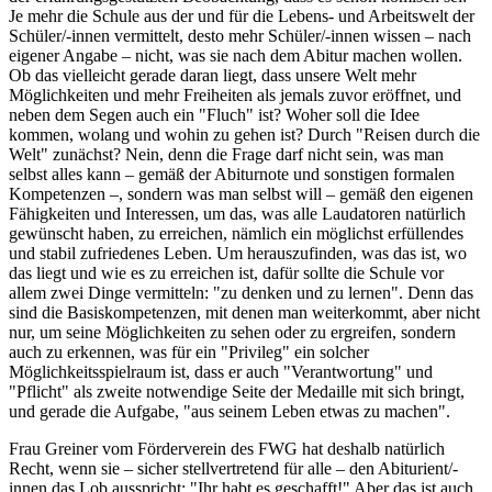
Je mehr die Schule aus der und für die Lebens- und Arbeitswelt der
Schüler/-innen vermittelt, desto mehr Schüler/-innen wissen – nach
eigener Angabe – nicht, was sie nach dem Abitur machen wollen.
Ob das vielleicht gerade daran liegt, dass unsere Welt mehr
Möglichkeiten und mehr Freiheiten als jemals zuvor eröffnet, und
neben dem Segen auch ein "Fluch" ist? Woher soll die Idee
kommen, wolang und wohin zu gehen ist? Durch "Reisen durch die
Welt" zunächst? Nein, denn die Frage darf nicht sein, was man
selbst alles kann – gemäß der Abiturnote und sonstigen formalen
Kompetenzen –, sondern was man selbst will – gemäß den eigenen
Fähigkeiten und Interessen, um das, was alle Laudatoren natürlich
gewünscht haben, zu erreichen, nämlich ein möglichst erfüllendes
und stabil zufriedenes Leben. Um herauszufinden, was das ist, wo
das liegt und wie es zu erreichen ist, dafür sollte die Schule vor
allem zwei Dinge vermitteln: "zu denken und zu lernen". Denn das
sind die Basiskompetenzen, mit denen man weiterkommt, aber nicht
nur, um seine Möglichkeiten zu sehen oder zu ergreifen, sondern
auch zu erkennen, was für ein "Privileg" ein solcher
Möglichkeitsspielraum ist, dass er auch "Verantwortung" und
"Pflicht" als zweite notwendige Seite der Medaille mit sich bringt,
und gerade die Aufgabe, "aus seinem Leben etwas zu machen".
Frau Greiner vom Förderverein des FWG hat deshalb natürlich
Recht, wenn sie – sicher stellvertretend für alle – den Abiturient/-
innen das Lob ausspricht: "Ihr habt es geschafft!" Aber das ist auch