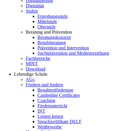
Digitalisierung
Digitalität
Stufen
Erprobungsstufe
Mittelstufe
Oberstufe
Beratung und Prävention
Beratungskonzept
Berufsberatung
Prävention und Intervention
Suchtprävention und Medienerziehung
Fachbereiche
MINT
Download
Lebendige Schule
AGs
Fördern und fordern
Begabtenförderung
Cambridge Certificates
Coaching
Förderunterricht
INT
Lernen lernen
Sprachzertifikate DELF
Wettbewerbe