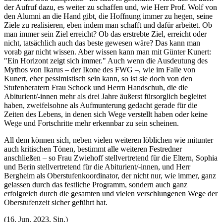
der Aufruf dazu, es weiter zu schaffen und, wie Herr Prof. Wolf von
den Alumni an die Hand gibt, die Hoffnung immer zu hegen, seine
Ziele zu realisieren, eben indem man schafft und dafür arbeitet. Ob
man immer sein Ziel erreicht? Ob das erstrebte Ziel, erreicht oder
nicht, tatsächlich auch das beste gewesen wäre? Das kann man
vorab gar nicht wissen. Aber wissen kann man mit Günter Kunert:
"Ein Horizont zeigt sich immer." Auch wenn die Ausdeutung des
Mythos von Ikarus – der Ikone des FWG –, wie im Falle von
Kunert, eher pessimistisch sein kann, so ist sie doch von den
Stufenberatern Frau Schock und Herrn Handschuh, die die
Abiturient/-innen mehr als drei Jahre äußerst fürsorglich begleitet
haben, zweifelsohne als Aufmunterung gedacht gerade für die
Zeiten des Lebens, in denen sich Wege verstellt haben oder keine
Wege und Fortschritte mehr erkennbar zu sein scheinen.
All dem können sich, neben vielen weiteren löblichen wie mitunter
auch kritischen Tönen, bestimmt alle weiteren Festredner
anschließen – so Frau Zwiehoff stellvertretend für die Eltern, Sophia
und Berin stellvertretend für die Abiturient/-innen, und Herr
Bergheim als Oberstufenkoordinator, der nicht nur, wie immer, ganz
gelassen durch das festliche Programm, sondern auch ganz
erfolgreich durch die gesamten und vielen verschlungenen Wege der
Oberstufenzeit sicher geführt hat.
(16. Jun. 2023, Sin.)