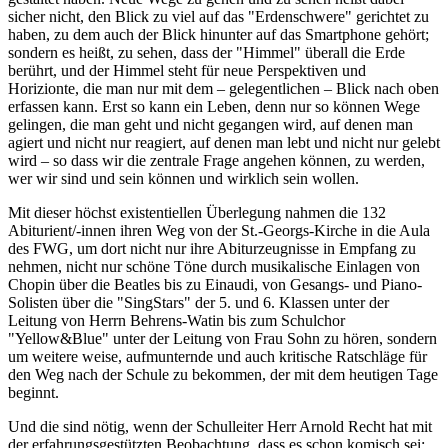
sicher nicht, den Blick zu viel auf das "Erdenschwere" gerichtet zu
haben, zu dem auch der Blick hinunter auf das Smartphone gehört;
sondern es heißt, zu sehen, dass der "Himmel" überall die Erde
berührt, und der Himmel steht für neue Perspektiven und
Horizionte, die man nur mit dem – gelegentlichen – Blick nach oben
erfassen kann. Erst so kann ein Leben, denn nur so können Wege
gelingen, die man geht und nicht gegangen wird, auf denen man
agiert und nicht nur reagiert, auf denen man lebt und nicht nur gelebt
wird – so dass wir die zentrale Frage angehen können, zu werden,
wer wir sind und sein können und wirklich sein wollen.
Mit dieser höchst existentiellen Überlegung nahmen die 132
Abiturient/-innen ihren Weg von der St.-Georgs-Kirche in die Aula
des FWG, um dort nicht nur ihre Abiturzeugnisse in Empfang zu
nehmen, nicht nur schöne Töne durch musikalische Einlagen von
Chopin über die Beatles bis zu Einaudi, von Gesangs- und Piano-
Solisten über die "SingStars" der 5. und 6. Klassen unter der
Leitung von Herrn Behrens-Watin bis zum Schulchor
"Yellow&Blue" unter der Leitung von Frau Sohn zu hören, sondern
um weitere weise, aufmunternde und auch kritische Ratschläge für
den Weg nach der Schule zu bekommen, der mit dem heutigen Tage
beginnt.
Und die sind nötig, wenn der Schulleiter Herr Arnold Recht hat mit
der erfahrungsgestützten Beobachtung, dass es schon komisch sei: