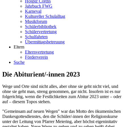
Hospiz Cordis
Jahrbuch FWG
Karneval
Kultureller Schulalltag
Musikforum
Schülerbibliothek
Schülervertretung
Schulfahrten
Übermittagsbetreuung
Eltern
Elternvertretung
Förderverein
Suche
Die Abiturient/-innen 2023
Wege und Orte sind nicht alles, aber ohne sie geht nicht viel, und
ohne sie geht man, streng genommen, gar nicht. Insofern ist es nur
folgerichtig, wenn die Festlichkeiten zum Abitur 2023 unter – oder
auf – diesem Topos stehen.
"Gemeinsam auf neuen Wegen" war das Motto des ökumenischen
Dankesgottesdienstes, den die Schüler/-innen der Religionskurse
unter der Leitung von Pfarrer Meiering, aber höchst eigeninitativ
gestaltet haben. Neue Wege zu gehen und zu sehen heißt dabei