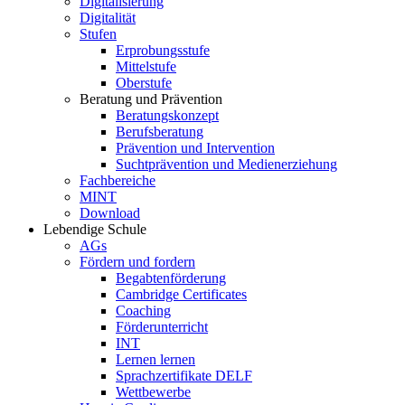
Digitalisierung
Digitalität
Stufen
Erprobungsstufe
Mittelstufe
Oberstufe
Beratung und Prävention
Beratungskonzept
Berufsberatung
Prävention und Intervention
Suchtprävention und Medienerziehung
Fachbereiche
MINT
Download
Lebendige Schule
AGs
Fördern und fordern
Begabtenförderung
Cambridge Certificates
Coaching
Förderunterricht
INT
Lernen lernen
Sprachzertifikate DELF
Wettbewerbe