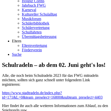
Hospiz Cordis
Jahrbuch FWG
Karneval
Kultureller Schulalltag
Musikforum
Schülerbibliothek
Schülervertretung
Schulfahrten
Übermittagsbetreuung
Eltern
Elternvertretung
Förderverein
Suche
Schulradeln – ab dem 02. Juni geht's los!
Alle, die noch beim Schulradeln 2023 für das FWG mitradeln
möchten, sollten sich ganz schnell unter folgendem Link
registrieren:
https://www.stadtradeln.de/index.php?
id=171&L=0&team_preselect=16800&subteam_preselect=4403
Hier findet ihr auch alle weiteren Informationen zum Ablauf, zu den
Spielregeln usw.