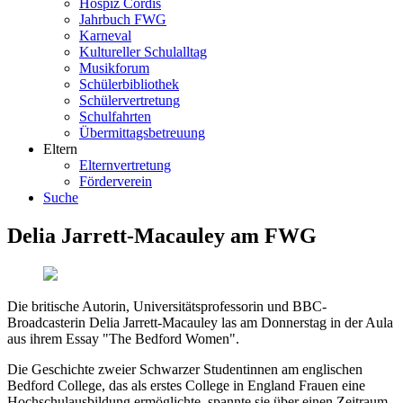
Hospiz Cordis
Jahrbuch FWG
Karneval
Kultureller Schulalltag
Musikforum
Schülerbibliothek
Schülervertretung
Schulfahrten
Übermittagsbetreuung
Eltern
Elternvertretung
Förderverein
Suche
Delia Jarrett-Macauley am FWG
Die britische Autorin, Universitätsprofessorin und BBC-
Broadcasterin Delia Jarrett-Macauley las am Donnerstag in der Aula
aus ihrem Essay "The Bedford Women".
Die Geschichte zweier Schwarzer Studentinnen am englischen
Bedford College, das als erstes College in England Frauen eine
Hochschulausbildung ermöglichte, spannte sie über einen Zeitraum