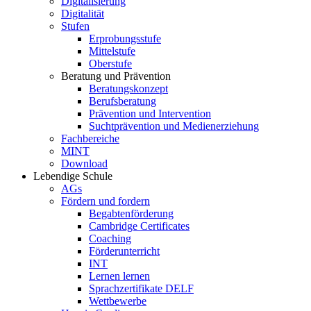
Digitalisierung
Digitalität
Stufen
Erprobungsstufe
Mittelstufe
Oberstufe
Beratung und Prävention
Beratungskonzept
Berufsberatung
Prävention und Intervention
Suchtprävention und Medienerziehung
Fachbereiche
MINT
Download
Lebendige Schule
AGs
Fördern und fordern
Begabtenförderung
Cambridge Certificates
Coaching
Förderunterricht
INT
Lernen lernen
Sprachzertifikate DELF
Wettbewerbe