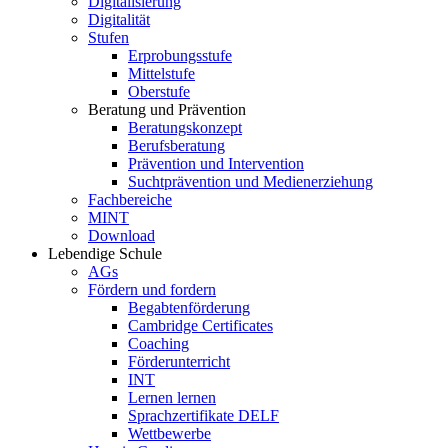
Digitalisierung
Digitalität
Stufen
Erprobungsstufe
Mittelstufe
Oberstufe
Beratung und Prävention
Beratungskonzept
Berufsberatung
Prävention und Intervention
Suchtprävention und Medienerziehung
Fachbereiche
MINT
Download
Lebendige Schule
AGs
Fördern und fordern
Begabtenförderung
Cambridge Certificates
Coaching
Förderunterricht
INT
Lernen lernen
Sprachzertifikate DELF
Wettbewerbe