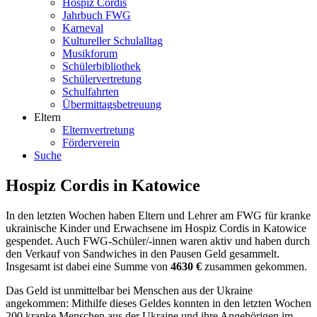
Hospiz Cordis
Jahrbuch FWG
Karneval
Kultureller Schulalltag
Musikforum
Schülerbibliothek
Schülervertretung
Schulfahrten
Übermittagsbetreuung
Eltern
Elternvertretung
Förderverein
Suche
Hospiz Cordis in Katowice
In den letzten Wochen haben Eltern und Lehrer am FWG für kranke
ukrainische Kinder und Erwachsene im Hospiz Cordis in Katowice
gespendet. Auch FWG-Schüler/-innen waren aktiv und haben durch
den Verkauf von Sandwiches in den Pausen Geld gesammelt.
Insgesamt ist dabei eine Summe von
4630 €
zusammen gekommen.
Das Geld ist unmittelbar bei Menschen aus der Ukraine
angekommen: Mithilfe dieses Geldes konnten in den letzten Wochen
200 kranke Menschen aus der Ukraine und ihre Angehörigen im