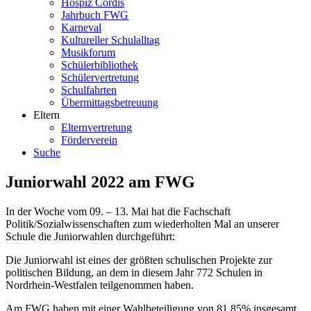
Hospiz Cordis
Jahrbuch FWG
Karneval
Kultureller Schulalltag
Musikforum
Schülerbibliothek
Schülervertretung
Schulfahrten
Übermittagsbetreuung
Eltern
Elternvertretung
Förderverein
Suche
Juniorwahl 2022 am FWG
In der Woche vom 09. – 13. Mai hat die Fachschaft
Politik/Sozialwissenschaften zum wiederholten Mal an unserer
Schule die Juniorwahlen durchgeführt:
Die Juniorwahl ist eines der größten schulischen Projekte zur
politischen Bildung, an dem in diesem Jahr 772 Schulen in
Nordrhein-Westfalen teilgenommen haben.
Am FWG haben mit einer Wahlbeteiligung von 81,85% insgesamt