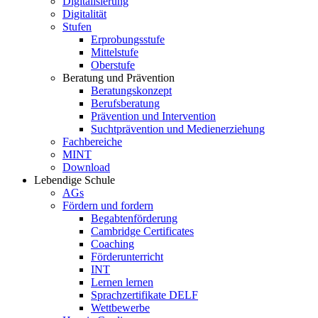
Digitalisierung
Digitalität
Stufen
Erprobungsstufe
Mittelstufe
Oberstufe
Beratung und Prävention
Beratungskonzept
Berufsberatung
Prävention und Intervention
Suchtprävention und Medienerziehung
Fachbereiche
MINT
Download
Lebendige Schule
AGs
Fördern und fordern
Begabtenförderung
Cambridge Certificates
Coaching
Förderunterricht
INT
Lernen lernen
Sprachzertifikate DELF
Wettbewerbe