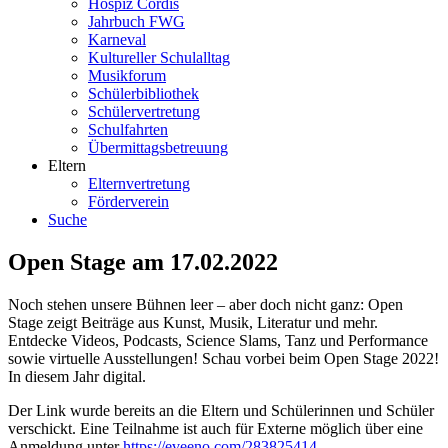
Hospiz Cordis
Jahrbuch FWG
Karneval
Kultureller Schulalltag
Musikforum
Schülerbibliothek
Schülervertretung
Schulfahrten
Übermittagsbetreuung
Eltern
Elternvertretung
Förderverein
Suche
Open Stage am 17.02.2022
Noch stehen unsere Bühnen leer – aber doch nicht ganz: Open
Stage zeigt Beiträge aus Kunst, Musik, Literatur und mehr.
Entdecke Videos, Podcasts, Science Slams, Tanz und Performance
sowie virtuelle Ausstellungen! Schau vorbei beim Open Stage 2022!
In diesem Jahr digital.
Der Link wurde bereits an die Eltern und Schülerinnen und Schüler
verschickt. Eine Teilnahme ist auch für Externe möglich über eine
Anmeldung unter
https://eveeno.com/283825414
.