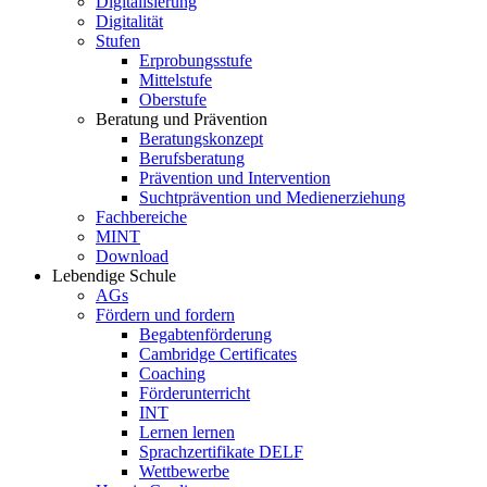
Digitalisierung
Digitalität
Stufen
Erprobungsstufe
Mittelstufe
Oberstufe
Beratung und Prävention
Beratungskonzept
Berufsberatung
Prävention und Intervention
Suchtprävention und Medienerziehung
Fachbereiche
MINT
Download
Lebendige Schule
AGs
Fördern und fordern
Begabtenförderung
Cambridge Certificates
Coaching
Förderunterricht
INT
Lernen lernen
Sprachzertifikate DELF
Wettbewerbe