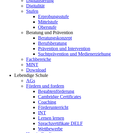
Digitalisierung
Digitalität
Stufen
Erprobungsstufe
Mittelstufe
Oberstufe
Beratung und Prävention
Beratungskonzept
Berufsberatung
Prävention und Intervention
Suchtprävention und Medienerziehung
Fachbereiche
MINT
Download
Lebendige Schule
AGs
Fördern und fordern
Begabtenförderung
Cambridge Certificates
Coaching
Förderunterricht
INT
Lernen lernen
Sprachzertifikate DELF
Wettbewerbe