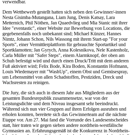
verwendbar.
Dem Wettbewerb gestellt hatten sich neben den Gewinner/-innen
Nesta Gisimba-Mutangana, Liam Jung, Denis Katsay, Lara
Metternich, Phil Nöthen, Jan Quaedvlieg und Mia Stanic mit ihrer
Idee "eventastic", einer Website zur Bewerbung von Locations, die
gegebenenfalls noch unbekannt sind; Michael Künzer, Hannes
Nimtz, Johann Schon, Nils Wassong mit ihrem Start-up "For your
Sports", einer Vermittlerplattform für gebrauchte Sportartikel und
Sportklamotten; Jan Gyrych, Anna Kolesnikova, Nele Kastenholz,
Carla Müller mit "Safer Steps", einem Alarmknopf, der oben am
Schuh befestigt wird und durch einen Druck/Tritt mit dem anderen
Fuß aktiviert wird; Felix Bode, Kira Boden, Konstantin Hofmann,
Louis Wiedemayer mit "WashUp", einem Obst und Gemüsespray,
um Lebensmittel von allen Schadstoffen, Pestiziden, Dreck und
Wachsresten zu reinigen.
Die Jury, die sich auch in diesem Jahr aus Mitgliedern aus der
gesamten Bundesrepublik zusammensetze, war von der
Leistungsdichte und dem Niveau insgesamt sehr beeindruckt.
Während sich nun vier Gruppen auf ihren Erfolgen ausruhen und
erholen konnten, bereitete sich das Gewinnerteam auf die nächste
Etappe vor. Am 27. Mai fand die Vorrunde des Landesentscheides
statt, hier traten wir gegen sieben andere nordrhein-westfälische
Gymnasien an. Erfahrungsgemäß ist die Konkurrenz in Nordrhein-