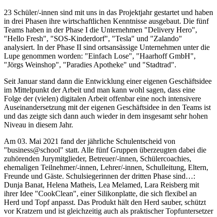
23 Schüler/-innen sind mit uns in das Projektjahr gestartet und haben
in drei Phasen ihre wirtschaftlichen Kenntnisse ausgebaut. Die fünf
Teams haben in der Phase I die Unternehmen "Delivery Hero",
"Hello Fresh", "SOS-Kinderdorf", "Tesla" und "Zalando"
analysiert. In der Phase II sind ortsansässige Unternehmen unter die
Lupe genommen worden: "Einfach Lose", "Haarhoff GmbH",
"Jörgs Weinshop", "Paradies Apotheke" und "Stadtrad".
Seit Januar stand dann die Entwicklung einer eigenen Geschäftsidee
im Mittelpunkt der Arbeit und man kann wohl sagen, dass eine
Folge der (vielen) digitalen Arbeit offenbar eine noch intensivere
Auseinandersetzung mit der eigenen Geschäftsidee in den Teams ist
und das zeigte sich dann auch wieder in dem insgesamt sehr hohen
Niveau in diesem Jahr.
Am 03. Mai 2021 fand der jährliche Schulentscheid von
"business@school" statt. Alle fünf Gruppen überzeugten dabei die
zuhörenden Jurymitglieder, Betreuer/-innen, Schülercoachies,
ehemaligen Teilnehmer/-innen, Lehrer/-innen, Schulleitung, Eltern,
Freunde und Gäste. Schulsiegerinnen der dritten Phase sind…:
Dunja Banat, Helena Matheis, Lea Melamed, Lara Reisberg mit
ihrer Idee "CookClean", einer Silikonplatte, die sich flexibel an
Herd und Topf anpasst. Das Produkt hält den Herd sauber, schützt
vor Kratzern und ist gleichzeitig auch als praktischer Topfuntersetzer