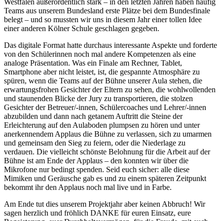
Westfalen außerordentlich stark – in den letzten Jahren haben häufig
Teams aus unserem Bundesland erste Plätze bei dem Bundesfinale
belegt – und so mussten wir uns in diesem Jahr einer tollen Idee
einer anderen Kölner Schule geschlagen gegeben.
Das digitale Format hatte durchaus interessante Aspekte und forderte
von den Schülerinnen noch mal andere Kompetenzen als eine
analoge Präsentation. Was ein Finale am Rechner, Tablet,
Smartphone aber nicht leistet, ist, die gespannte Atmosphäre zu
spüren, wenn die Teams auf der Bühne unserer Aula stehen, die
erwartungsfrohen Gesichter der Eltern zu sehen, die wohlwollenden
und staunenden Blicke der Jury zu transportieren, die stolzen
Gesichter der Betreuer/-innen, Schülercoaches und Lehrer/-innen
abzubilden und dann nach getanem Auftritt die Steine der
Erleichterung auf den Aulaboden plumpsen zu hören und unter
anerkennendem Applaus die Bühne zu verlassen, sich zu umarmen
und gemeinsam den Sieg zu feiern, oder die Niederlage zu
verdauen. Die vielleicht schönste Belohnung für die Arbeit auf der
Bühne ist am Ende der Applaus – den konnten wir über die
Mikrofone nur bedingt spenden. Seid euch sicher: alle diese
Mimiken und Geräusche gab es und zu einem späteren Zeitpunkt
bekommt ihr den Applaus noch mal live und in Farbe.
Am Ende tut dies unserem Projektjahr aber keinen Abbruch! Wir
sagen herzlich und fröhlich DANKE für euren Einsatz, eure