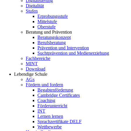
Digitalisierung
Digitalität
Stufen
Erprobungsstufe
Mittelstufe
Oberstufe
Beratung und Prävention
Beratungskonzept
Berufsberatung
Prävention und Intervention
Suchtprävention und Medienerziehung
Fachbereiche
MINT
Download
Lebendige Schule
AGs
Fördern und fordern
Begabtenförderung
Cambridge Certificates
Coaching
Förderunterricht
INT
Lernen lernen
Sprachzertifikate DELF
Wettbewerbe