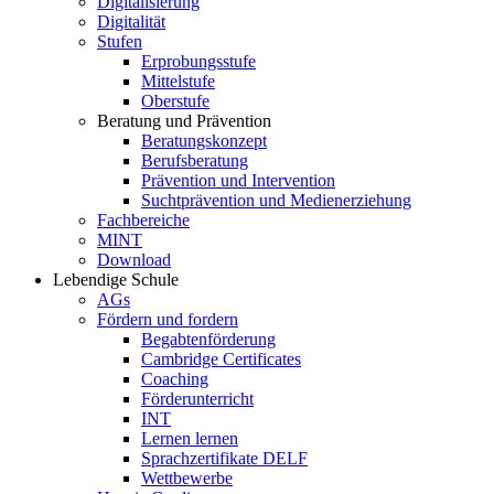
Digitalisierung
Digitalität
Stufen
Erprobungsstufe
Mittelstufe
Oberstufe
Beratung und Prävention
Beratungskonzept
Berufsberatung
Prävention und Intervention
Suchtprävention und Medienerziehung
Fachbereiche
MINT
Download
Lebendige Schule
AGs
Fördern und fordern
Begabtenförderung
Cambridge Certificates
Coaching
Förderunterricht
INT
Lernen lernen
Sprachzertifikate DELF
Wettbewerbe