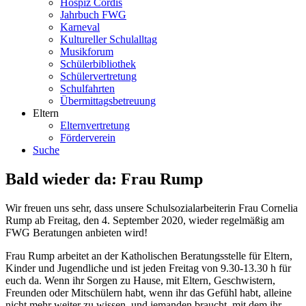
Hospiz Cordis
Jahrbuch FWG
Karneval
Kultureller Schulalltag
Musikforum
Schülerbibliothek
Schülervertretung
Schulfahrten
Übermittagsbetreuung
Eltern
Elternvertretung
Förderverein
Suche
Bald wieder da: Frau Rump
Wir freuen uns sehr, dass unsere Schulsozialarbeiterin Frau Cornelia
Rump ab Freitag, den 4. September 2020, wieder regelmäßig am
FWG Beratungen anbieten wird!
Frau Rump arbeitet an der Katholischen Beratungsstelle für Eltern,
Kinder und Jugendliche und ist jeden Freitag von 9.30-13.30 h für
euch da. Wenn ihr Sorgen zu Hause, mit Eltern, Geschwistern,
Freunden oder Mitschülern habt, wenn ihr das Gefühl habt, alleine
nicht mehr weiter zu wissen, und jemanden braucht, mit dem ihr