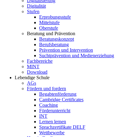
Digitalisierung
Digitalität
Stufen
Erprobungsstufe
Mittelstufe
Oberstufe
Beratung und Prävention
Beratungskonzept
Berufsberatung
Prävention und Intervention
Suchtprävention und Medienerziehung
Fachbereiche
MINT
Download
Lebendige Schule
AGs
Fördern und fordern
Begabtenförderung
Cambridge Certificates
Coaching
Förderunterricht
INT
Lernen lernen
Sprachzertifikate DELF
Wettbewerbe