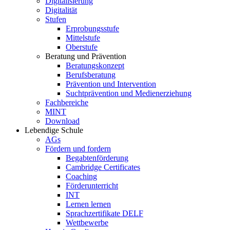
Digitalisierung
Digitalität
Stufen
Erprobungsstufe
Mittelstufe
Oberstufe
Beratung und Prävention
Beratungskonzept
Berufsberatung
Prävention und Intervention
Suchtprävention und Medienerziehung
Fachbereiche
MINT
Download
Lebendige Schule
AGs
Fördern und fordern
Begabtenförderung
Cambridge Certificates
Coaching
Förderunterricht
INT
Lernen lernen
Sprachzertifikate DELF
Wettbewerbe