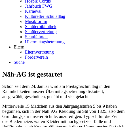
Hospiz Cordis
Jahrbuch FWG
Karneval
Kultureller Schulalltag
Musikforum
Schülerbibliothek
Schülervertretung
Schulfahrten
Übermittagsbetreuung
Eltern
Elternvertretung
Förderverein
Suche
Näh-AG ist gestartet
Schon seit dem 24. Januar wird am Freitagnachmittag in den
Räumlichkeiten unserer Übermittagsbetreuung diskutiert,
ausgewählt, geschnitten, genäht und viel gelacht.
Mittlerweile 15 Mädchen aus den Jahrgangsstufen 5 bis 9 haben
begonnen, sich in der Näh-AG Kleidung im Stil von 1825, also dem
Gründungsjahr unserer Schule, anzufertigen. Typisch für die Zeit
des Biedermeiers waren Kleider mit hochgesetzter Taille und
Puffärmeln, auch Empire-Stil genannt; dieses Grundmuster lässt sich