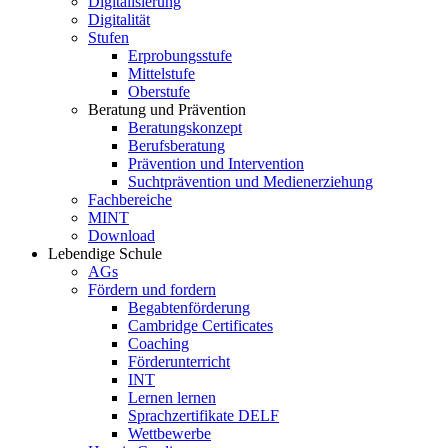
Digitalisierung
Digitalität
Stufen
Erprobungsstufe
Mittelstufe
Oberstufe
Beratung und Prävention
Beratungskonzept
Berufsberatung
Prävention und Intervention
Suchtprävention und Medienerziehung
Fachbereiche
MINT
Download
Lebendige Schule
AGs
Fördern und fordern
Begabtenförderung
Cambridge Certificates
Coaching
Förderunterricht
INT
Lernen lernen
Sprachzertifikate DELF
Wettbewerbe