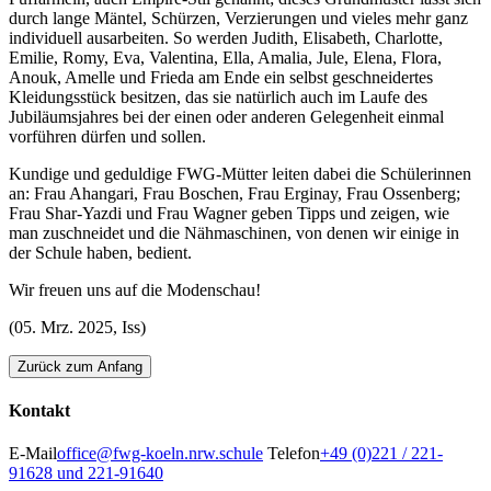
durch lange Mäntel, Schürzen, Verzierungen und vieles mehr ganz
individuell ausarbeiten. So werden Judith, Elisabeth, Charlotte,
Emilie, Romy, Eva, Valentina, Ella, Amalia, Jule, Elena, Flora,
Anouk, Amelle und Frieda am Ende ein selbst geschneidertes
Kleidungsstück besitzen, das sie natürlich auch im Laufe des
Jubiläumsjahres bei der einen oder anderen Gelegenheit einmal
vorführen dürfen und sollen.
Kundige und geduldige FWG-Mütter leiten dabei die Schülerinnen
an: Frau Ahangari, Frau Boschen, Frau Erginay, Frau Ossenberg;
Frau Shar-Yazdi und Frau Wagner geben Tipps und zeigen, wie
man zuschneidet und die Nähmaschinen, von denen wir einige in
der Schule haben, bedient.
Wir freuen uns auf die Modenschau!
(05. Mrz. 2025, Iss)
Zurück zum Anfang
Kontakt
E-Mail
office@fwg-koeln.nrw.schule
Telefon
+49 (0)221 / 221-
91628 und 221-91640