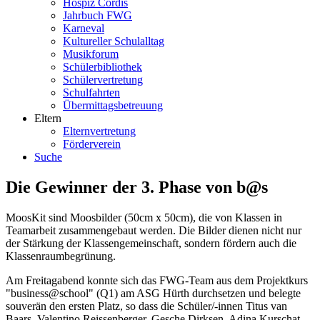
Hospiz Cordis
Jahrbuch FWG
Karneval
Kultureller Schulalltag
Musikforum
Schülerbibliothek
Schülervertretung
Schulfahrten
Übermittagsbetreuung
Eltern
Elternvertretung
Förderverein
Suche
Die Gewinner der 3. Phase von b@s
MoosKit sind Moosbilder (50cm x 50cm), die von Klassen in
Teamarbeit zusammengebaut werden. Die Bilder dienen nicht nur
der Stärkung der Klassengemeinschaft, sondern fördern auch die
Klassenraumbegrünung.
Am Freitagabend konnte sich das FWG-Team aus dem Projektkurs
"business@school" (Q1) am ASG Hürth durchsetzen und belegte
souverän den ersten Platz, so dass die Schüler/-innen Titus van
Baars, Valentino Reissenberger, Gesche Dirksen, Adina Kurschat