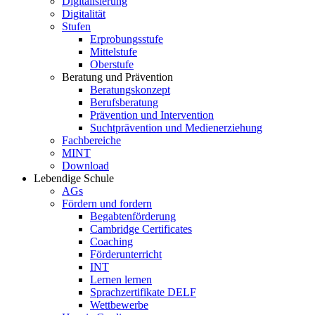
Digitalisierung
Digitalität
Stufen
Erprobungsstufe
Mittelstufe
Oberstufe
Beratung und Prävention
Beratungskonzept
Berufsberatung
Prävention und Intervention
Suchtprävention und Medienerziehung
Fachbereiche
MINT
Download
Lebendige Schule
AGs
Fördern und fordern
Begabtenförderung
Cambridge Certificates
Coaching
Förderunterricht
INT
Lernen lernen
Sprachzertifikate DELF
Wettbewerbe