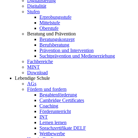
Digitalisierung
Digitalität
Stufen
Erprobungsstufe
Mittelstufe
Oberstufe
Beratung und Prävention
Beratungskonzept
Berufsberatung
Prävention und Intervention
Suchtprävention und Medienerziehung
Fachbereiche
MINT
Download
Lebendige Schule
AGs
Fördern und fordern
Begabtenförderung
Cambridge Certificates
Coaching
Förderunterricht
INT
Lernen lernen
Sprachzertifikate DELF
Wettbewerbe