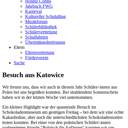
Hospiz Cordis
Jahrbuch FWG
Karneval
Kultureller Schulalltag
Musikforum
Schülerbibliothek
Schülervertretung
Schulfahrten
Übermittagsbetreuung
Eltern
Elternvertretung
Förderverein
Suche
Besuch aus Katowice
Wir freuen uns, dass wir auch in diesem Jahr Schüler/-innen aus
Polen bei uns begrüßen konnten. Bei strahlendem Sonnenschein
haben wir in der letzten Woche viel unternommen.
Ein kleines Highlight war der spannende Besuch im
Schokoladenmuseum am gestrigen Freitag
–
bei dem wir eine echte
Kakaobohne, aber auch die unterschiedlichsten Schokoladensorten
testen konnten. Bei einer von den polnischen Schüler/-innen
vorbereiteten Stunde "Polnisch für Anfänger" konnten wir uns