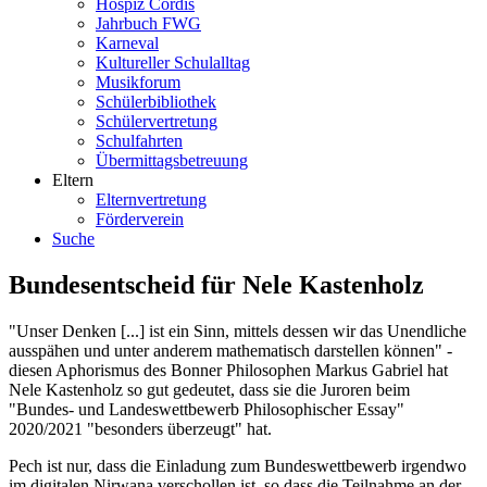
Hospiz Cordis
Jahrbuch FWG
Karneval
Kultureller Schulalltag
Musikforum
Schülerbibliothek
Schülervertretung
Schulfahrten
Übermittagsbetreuung
Eltern
Elternvertretung
Förderverein
Suche
Bundesentscheid für Nele Kastenholz
"Unser Denken [...] ist ein Sinn, mittels dessen wir das Unendliche
ausspähen und unter anderem mathematisch darstellen können" -
diesen Aphorismus des Bonner Philosophen Markus Gabriel hat
Nele Kastenholz so gut gedeutet, dass sie die Juroren beim
"Bundes- und Landeswettbewerb Philosophischer Essay"
2020/2021 "besonders überzeugt" hat.
Pech ist nur, dass die Einladung zum Bundeswettbewerb irgendwo
im digitalen Nirwana verschollen ist, so dass die Teilnahme an der