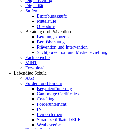
Digitalisierung
Digitalität
Stufen
Erprobungsstufe
Mittelstufe
Oberstufe
Beratung und Prävention
Beratungskonzept
Berufsberatung
Prävention und Intervention
Suchtprävention und Medienerziehung
Fachbereiche
MINT
Download
Lebendige Schule
AGs
Fördern und fordern
Begabtenförderung
Cambridge Certificates
Coaching
Förderunterricht
INT
Lernen lernen
Sprachzertifikate DELF
Wettbewerbe