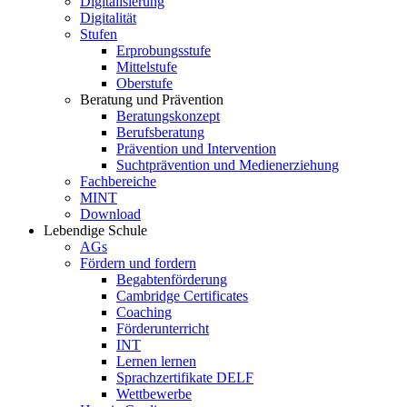
Digitalisierung
Digitalität
Stufen
Erprobungsstufe
Mittelstufe
Oberstufe
Beratung und Prävention
Beratungskonzept
Berufsberatung
Prävention und Intervention
Suchtprävention und Medienerziehung
Fachbereiche
MINT
Download
Lebendige Schule
AGs
Fördern und fordern
Begabtenförderung
Cambridge Certificates
Coaching
Förderunterricht
INT
Lernen lernen
Sprachzertifikate DELF
Wettbewerbe