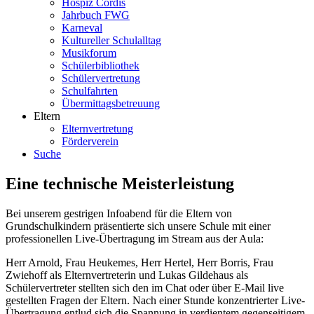
Hospiz Cordis
Jahrbuch FWG
Karneval
Kultureller Schulalltag
Musikforum
Schülerbibliothek
Schülervertretung
Schulfahrten
Übermittagsbetreuung
Eltern
Elternvertretung
Förderverein
Suche
Eine technische Meisterleistung
Bei unserem gestrigen Infoabend für die Eltern von
Grundschulkindern präsentierte sich unsere Schule mit einer
professionellen Live-Übertragung im Stream aus der Aula:
Herr Arnold, Frau Heukemes, Herr Hertel, Herr Borris, Frau
Zwiehoff als Elternvertreterin und Lukas Gildehaus als
Schülervertreter stellten sich den im Chat oder über E-Mail live
gestellten Fragen der Eltern. Nach einer Stunde konzentrierter Live-
Übertragung entlud sich die Spannung in verdientem gegenseitigem