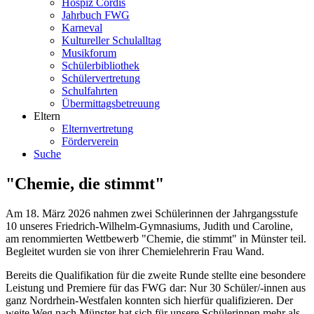
Hospiz Cordis
Jahrbuch FWG
Karneval
Kultureller Schulalltag
Musikforum
Schülerbibliothek
Schülervertretung
Schulfahrten
Übermittagsbetreuung
Eltern
Elternvertretung
Förderverein
Suche
"Chemie, die stimmt"
Am 18. März 2026 nahmen zwei Schülerinnen der Jahrgangsstufe
10 unseres Friedrich-Wilhelm-Gymnasiums, Judith und Caroline,
am renommierten Wettbewerb "Chemie, die stimmt" in Münster teil.
Begleitet wurden sie von ihrer Chemielehrerin Frau Wand.
Bereits die Qualifikation für die zweite Runde stellte eine besondere
Leistung und Premiere für das FWG dar: Nur 30 Schüler/-innen aus
ganz Nordrhein-Westfalen konnten sich hierfür qualifizieren. Der
weite Weg nach Münster hat sich für unsere Schülerinnen mehr als