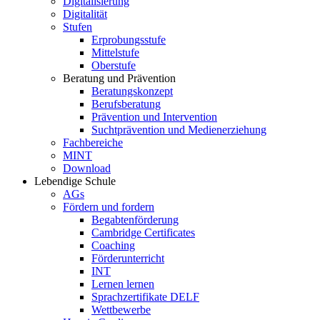
Digitalisierung
Digitalität
Stufen
Erprobungsstufe
Mittelstufe
Oberstufe
Beratung und Prävention
Beratungskonzept
Berufsberatung
Prävention und Intervention
Suchtprävention und Medienerziehung
Fachbereiche
MINT
Download
Lebendige Schule
AGs
Fördern und fordern
Begabtenförderung
Cambridge Certificates
Coaching
Förderunterricht
INT
Lernen lernen
Sprachzertifikate DELF
Wettbewerbe