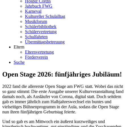
Hospiz Cordis
Jahrbuch FWG
Karneval
Kultureller Schulalltag
Musikforum
Schülerbibliothek
Schülervertretung
Schulfahrten
Übermittagsbetreuung
Eltern
Elternvertretung
Förderverein
Suche
Open Stage 2026: fünfjähriges Jubiläum!
2022 fand die allererste Open Stage am FWG statt. Wobei das nicht
so ganz stimmt: Die erste Ausgabe unserer Kulturveranstaltung fand
damals noch, als Ausläufer von Corona, digital statt. Doch seitdem
gab es immer jährlich zum Halbjahreswechsel ein buntes und
vielseitiges Bühnenprogramm in der Aula, sodass die Open Stage
nun ihren fünfjährigen Geburtstag feierte.
Und so gab es am Mittwoch ein äußerst kurzweiliges und
künstlerisch hochwertiges, gut einstündiges und die Zuschauenden