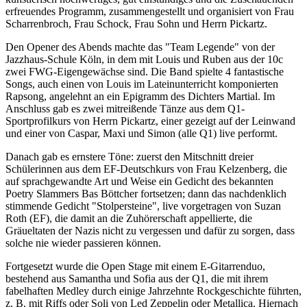
erfreuendes Programm, zusammengestellt und organisiert von Frau
Scharrenbroch, Frau Schock, Frau Sohn und Herrn Pickartz.
Den Opener des Abends machte das "Team Legende" von der
Jazzhaus-Schule Köln, in dem mit Louis und Ruben aus der 10c
zwei FWG-Eigengewächse sind. Die Band spielte 4 fantastische
Songs, auch einen von Louis im Lateinunterricht komponierten
Rapsong, angelehnt an ein Epigramm des Dichters Martial. Im
Anschluss gab es zwei mitreißende Tänze aus dem Q1-
Sportprofilkurs von Herrn Pickartz, einer gezeigt auf der Leinwand
und einer von Caspar, Maxi und Simon (alle Q1) live performt.
Danach gab es ernstere Töne: zuerst den Mitschnitt dreier
Schülerinnen aus dem EF-Deutschkurs von Frau Kelzenberg, die
auf sprachgewandte Art und Weise ein Gedicht des bekannten
Poetry Slammers Bas Böttcher fortsetzen; dann das nachdenklich
stimmende Gedicht "Stolpersteine", live vorgetragen von Suzan
Roth (EF), die damit an die Zuhörerschaft appellierte, die
Gräueltaten der Nazis nicht zu vergessen und dafür zu sorgen, dass
solche nie wieder passieren können.
Fortgesetzt wurde die Open Stage mit einem E-Gitarrenduo,
bestehend aus Samantha und Sofia aus der Q1, die mit ihrem
fabelhaften Medley durch einige Jahrzehnte Rockgeschichte führten,
z. B. mit Riffs oder Soli von Led Zeppelin oder Metallica. Hiernach