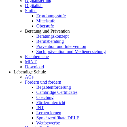
Digitalisierung
Digitalität
Stufen
Erprobungsstufe
Mittelstufe
Oberstufe
Beratung und Prävention
Beratungskonzept
Berufsberatung
Prävention und Intervention
Suchtprävention und Medienerziehung
Fachbereiche
MINT
Download
Lebendige Schule
AGs
Fördern und fordern
Begabtenförderung
Cambridge Certificates
Coaching
Förderunterricht
INT
Lernen lernen
Sprachzertifikate DELF
Wettbewerbe