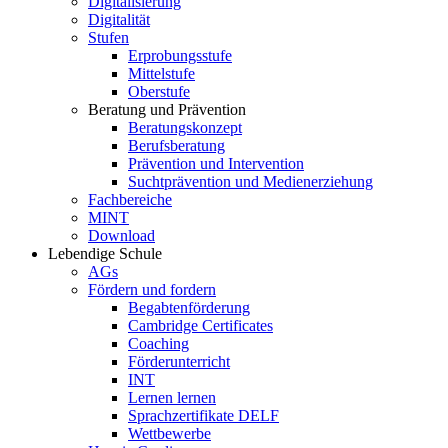
Digitalisierung
Digitalität
Stufen
Erprobungsstufe
Mittelstufe
Oberstufe
Beratung und Prävention
Beratungskonzept
Berufsberatung
Prävention und Intervention
Suchtprävention und Medienerziehung
Fachbereiche
MINT
Download
Lebendige Schule
AGs
Fördern und fordern
Begabtenförderung
Cambridge Certificates
Coaching
Förderunterricht
INT
Lernen lernen
Sprachzertifikate DELF
Wettbewerbe