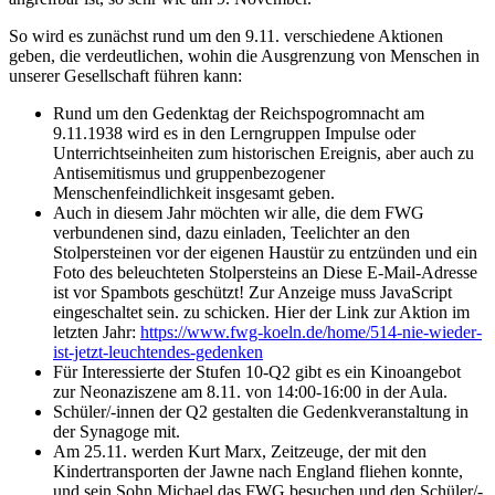
So wird es zunächst rund um den 9.11. verschiedene Aktionen
geben, die verdeutlichen, wohin die Ausgrenzung von Menschen in
unserer Gesellschaft führen kann:
Rund um den Gedenktag der Reichspogromnacht am
9.11.1938 wird es in den Lerngruppen Impulse oder
Unterrichtseinheiten zum historischen Ereignis, aber auch zu
Antisemitismus und gruppenbezogener
Menschenfeindlichkeit insgesamt geben.
Auch in diesem Jahr möchten wir alle, die dem FWG
verbundenen sind, dazu einladen, Teelichter an den
Stolpersteinen vor der eigenen Haustür zu entzünden und ein
Foto des beleuchteten Stolpersteins an
Diese E-Mail-Adresse
ist vor Spambots geschützt! Zur Anzeige muss JavaScript
eingeschaltet sein.
zu schicken. Hier der Link zur Aktion im
letzten Jahr:
https://www.fwg-koeln.de/home/514-nie-wieder-
ist-jetzt-leuchtendes-gedenken
Für Interessierte der Stufen 10-Q2 gibt es ein Kinoangebot
zur Neonaziszene am 8.11. von 14:00-16:00 in der Aula.
Schüler/-innen der Q2 gestalten die Gedenkveranstaltung in
der Synagoge mit.
Am 25.11. werden Kurt Marx, Zeitzeuge, der mit den
Kindertransporten der Jawne nach England fliehen konnte,
und sein Sohn Michael das FWG besuchen und den Schüler/-