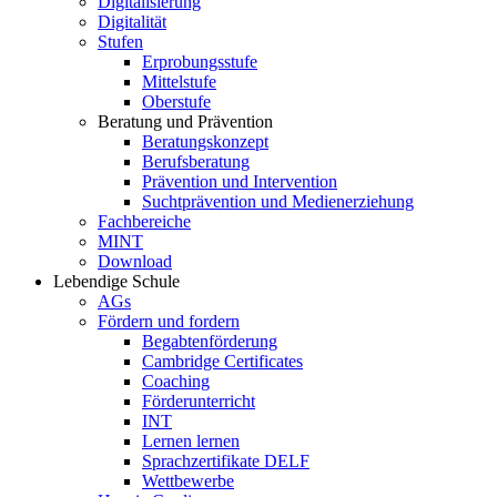
Digitalisierung
Digitalität
Stufen
Erprobungsstufe
Mittelstufe
Oberstufe
Beratung und Prävention
Beratungskonzept
Berufsberatung
Prävention und Intervention
Suchtprävention und Medienerziehung
Fachbereiche
MINT
Download
Lebendige Schule
AGs
Fördern und fordern
Begabtenförderung
Cambridge Certificates
Coaching
Förderunterricht
INT
Lernen lernen
Sprachzertifikate DELF
Wettbewerbe