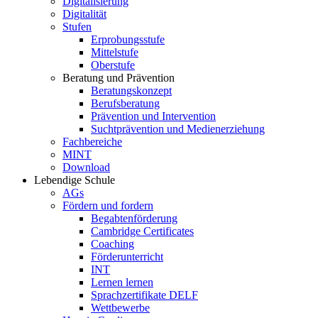
Digitalisierung
Digitalität
Stufen
Erprobungsstufe
Mittelstufe
Oberstufe
Beratung und Prävention
Beratungskonzept
Berufsberatung
Prävention und Intervention
Suchtprävention und Medienerziehung
Fachbereiche
MINT
Download
Lebendige Schule
AGs
Fördern und fordern
Begabtenförderung
Cambridge Certificates
Coaching
Förderunterricht
INT
Lernen lernen
Sprachzertifikate DELF
Wettbewerbe