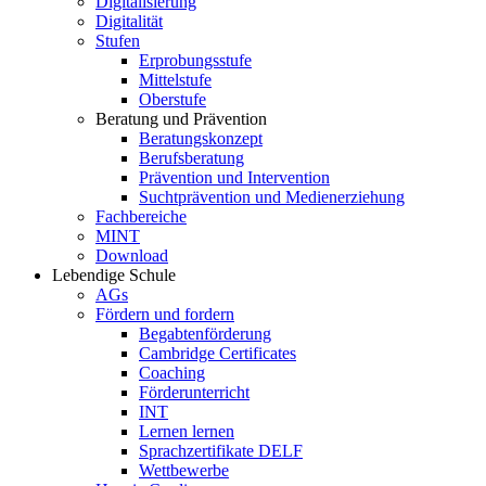
Digitalisierung
Digitalität
Stufen
Erprobungsstufe
Mittelstufe
Oberstufe
Beratung und Prävention
Beratungskonzept
Berufsberatung
Prävention und Intervention
Suchtprävention und Medienerziehung
Fachbereiche
MINT
Download
Lebendige Schule
AGs
Fördern und fordern
Begabtenförderung
Cambridge Certificates
Coaching
Förderunterricht
INT
Lernen lernen
Sprachzertifikate DELF
Wettbewerbe