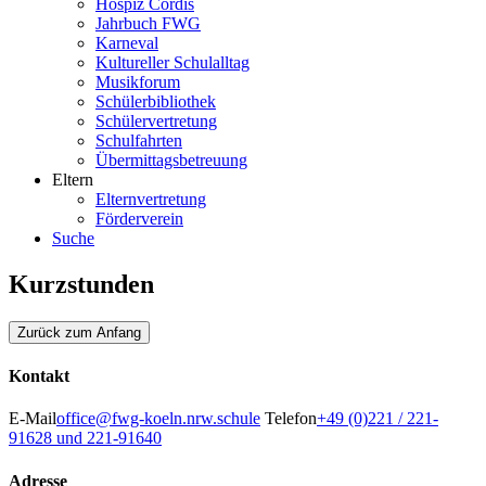
Hospiz Cordis
Jahrbuch FWG
Karneval
Kultureller Schulalltag
Musikforum
Schülerbibliothek
Schülervertretung
Schulfahrten
Übermittagsbetreuung
Eltern
Elternvertretung
Förderverein
Suche
Kurzstunden
Zurück zum Anfang
Kontakt
E-Mail
office@fwg-koeln.nrw.schule
Telefon
+49 (0)221 / 221-
91628 und 221-91640
Adresse